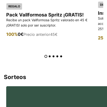
DES
REGALO
Ins
Pack Vallformosa Spritz ¡GRATIS!
Solic
Recibe un pack Vallformosa Spritz valorado en 45 €
acced
¡GRATIS! solo por ser suscriptor.
25% p
100%
0€
Precio anterior
45€
25%
Sorteos