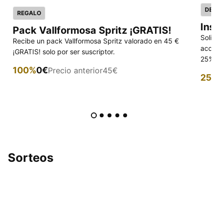
DES
REGALO
Ins
Pack Vallformosa Spritz ¡GRATIS!
Solic
Recibe un pack Vallformosa Spritz valorado en 45 €
acced
¡GRATIS! solo por ser suscriptor.
25% p
100%
0€
Precio anterior
45€
25%
Sorteos